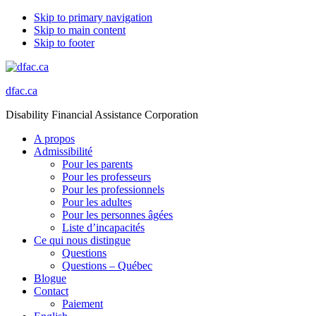
Skip to primary navigation
Skip to main content
Skip to footer
dfac.ca
Disability Financial Assistance Corporation
A propos
Admissibilité
Pour les parents
Pour les professeurs
Pour les professionnels
Pour les adultes
Pour les personnes âgées
Liste d’incapacités
Ce qui nous distingue
Questions
Questions – Québec
Blogue
Contact
Paiement